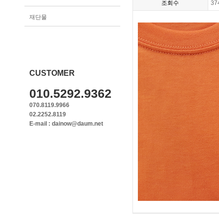
조회수
37
재단물
CUSTOMER
010.5292.9362
070.8119.9966
02.2252.8119
E-mail : dainow@daum.net