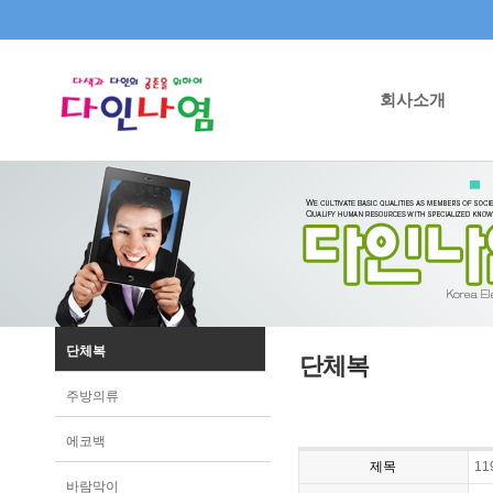
회사소개
단체복
단체복
주방의류
에코백
제목
1
바람막이