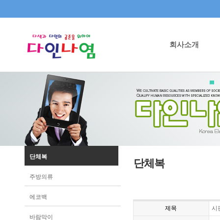
회사소개
단체복
단체복
주방의류
에코백
제목
시
바람막이