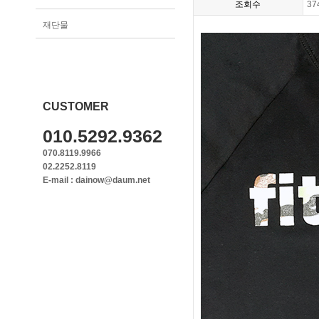
조회수
37
재단물
CUSTOMER
010.5292.9362
070.8119.9966
02.2252.8119
E-mail : dainow@daum.net