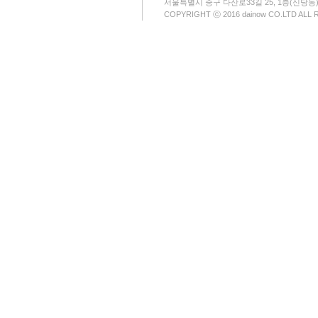
서울특별시 중구 다산로33길 25, 1층(신당동
COPYRIGHT ⓒ 2016 dainow CO.LTD ALL