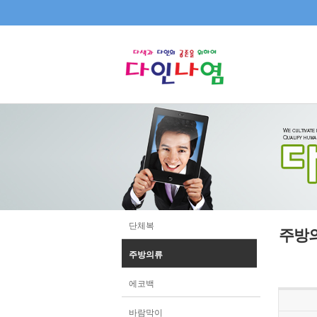
단체복
주방
주방의류
에코백
바람막이