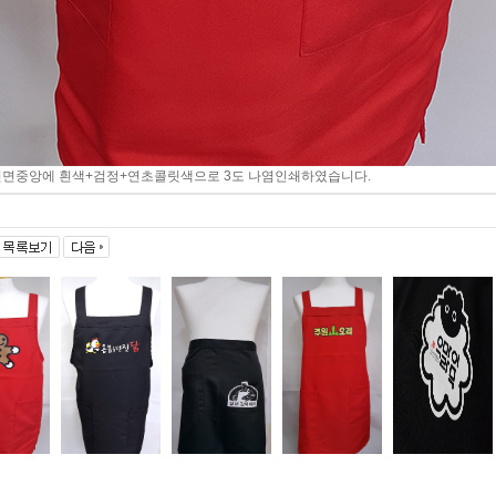
전면중앙에 흰색+검정+연초콜릿색으로 3도 나염인쇄하였습니다.