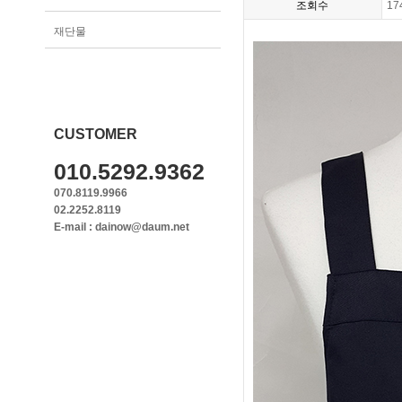
조회수
17
재단물
CUSTOMER
010.5292.9362
070.8119.9966
02.2252.8119
E-mail : dainow@daum.net