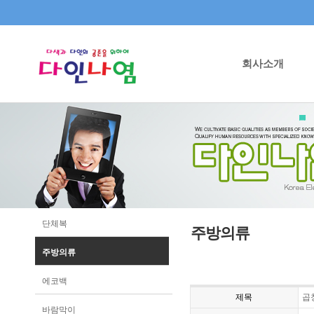
회사소개
단체복
주방의류
주방의류
에코백
제목
곱
바람막이