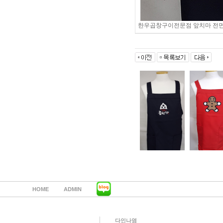
한우곱창구이전문점 앞치마 전면
HOME
ADMIN
다인나염