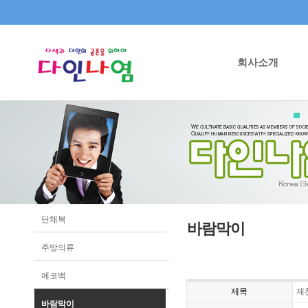
회사소개
단체복
바람막이
주방의류
에코백
제목
제
바람막이