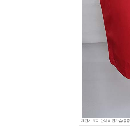
제천시 조끼 단체복 왼가슴/등