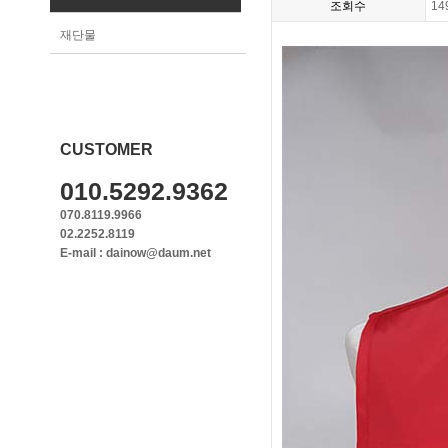
조회수
14
재단물
CUSTOMER
010.5292.9362
070.8119.9966
02.2252.8119
E-mail : dainow@daum.net