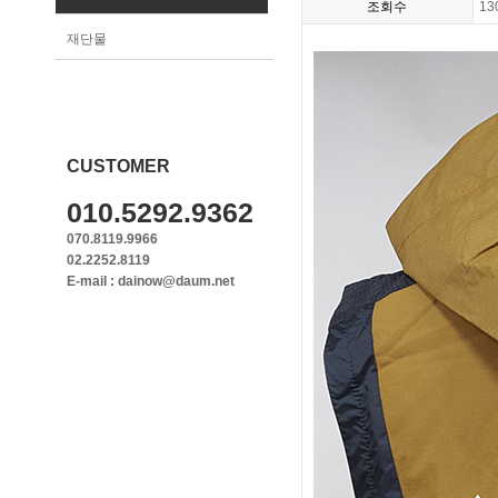
조회수
13
재단물
CUSTOMER
010.5292.9362
070.8119.9966
02.2252.8119
E-mail : dainow@daum.net