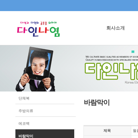
회사소개
단체복
바람막이
주방의류
에코백
제목
월
바람막이