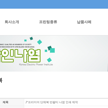
회사소개
프린팅종류
납품사례
복
제목
J*프리미어 단체복 반팔티 나염 인쇄 제작