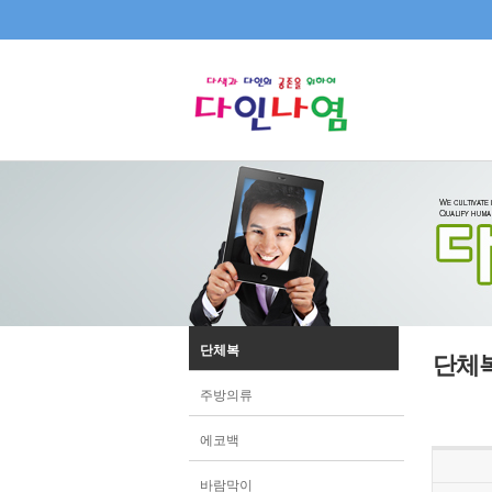
단체복
단체
주방의류
에코백
바람막이