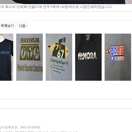
미어 회사의 단체복 반팔티에 연두+백색+파랑색으로 나염인쇄하였습니다.
등록번호 : 565-03-00492