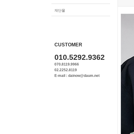
재단물
CUSTOMER
010.5292.9362
070.8119.9966
02.2252.8119
E-mail : dainow@daum.net