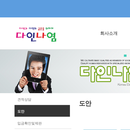
회사소개
견적상담
도안
도안
입금확인및제판