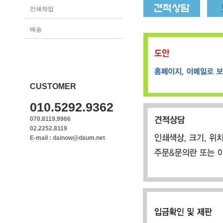
인쇄작업
배송
CUSTOMER
010.5292.9362
070.8119.9966
02.2252.8119
E-mail : dainow@daum.net